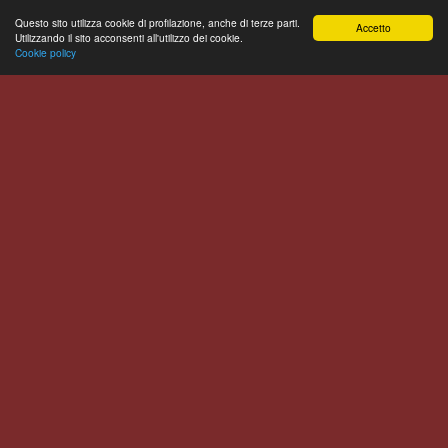
Questo sito utilizza cookie di profilazione, anche di terze parti.
Accetto
Utilizzando il sito acconsenti all'utilizzo dei cookie.
Cookie policy